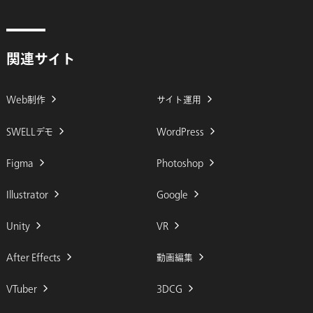
関連サイト
Web制作
サイト運用
SWELLデモ
WordPress
Figma
Photoshop
Illustrator
Google
Unity
VR
After Effects
動画編集
VTuber
3DCG