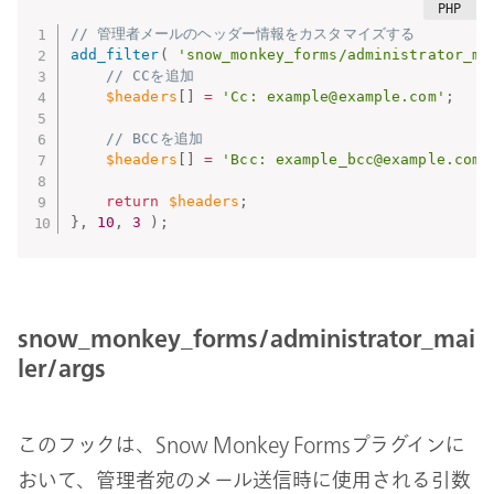
// 管理者メールのヘッダー情報をカスタマイズする
add_filter
(
'snow_monkey_forms/administrator_ma
// CCを追加
$headers
[
]
=
'Cc: example@example.com'
;
// BCCを追加
$headers
[
]
=
'Bcc: example_bcc@example.com'
return
$headers
;
}
,
10
,
3
)
;
snow_monkey_forms/administrator_mai
ler/args
このフックは、Snow Monkey Formsプラグインに
おいて、管理者宛のメール送信時に使用される引数