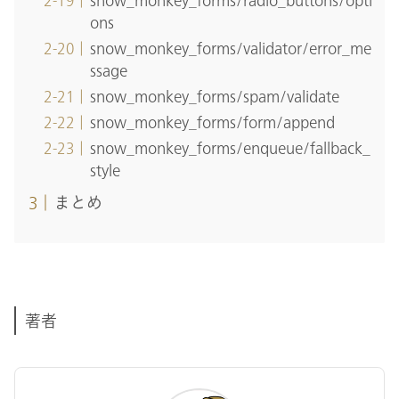
snow_monkey_forms/radio_buttons/opti
ons
snow_monkey_forms/validator/error_me
ssage
snow_monkey_forms/spam/validate
snow_monkey_forms/form/append
snow_monkey_forms/enqueue/fallback_
style
まとめ
著者