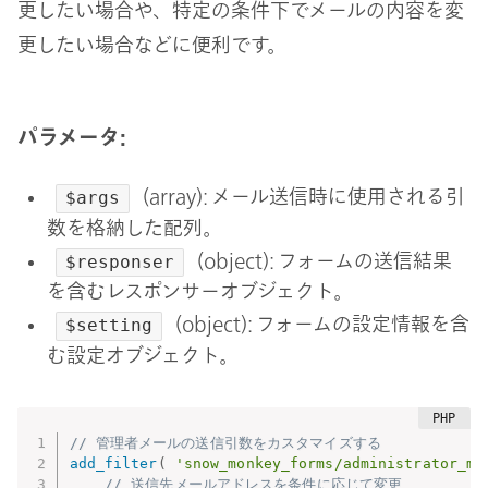
更したい場合や、特定の条件下でメールの内容を変
更したい場合などに便利です。
パラメータ:
(array): メール送信時に使用される引
$args
数を格納した配列。
(object): フォームの送信結果
$responser
を含むレスポンサーオブジェクト。
(object): フォームの設定情報を含
$setting
む設定オブジェクト。
// 管理者メールの送信引数をカスタマイズする
add_filter
(
'snow_monkey_forms/administrator_ma
// 送信先メールアドレスを条件に応じて変更