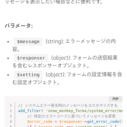
ッセージを表示したい場合などに便利です。
パラメータ:
(string): エラーメッセージの内
$message
容。
(object): フォームの送信結果
$responser
を含むレスポンサーオブジェクト。
(object): フォームの設定情報を含
$setting
む設定オブジェクト。
// システムエラー発生時のメッセージをカスタマイズする
add_filter
(
'snow_monkey_forms/system_error/mes
// 特定のエラーコードに基づいてメッセージを変更
$error_code
=
$responser
-
>
get_error_code
(
)
;
if
(
$error_code
===
'custom_error'
)
{