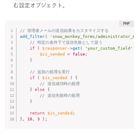
む設定オブジェクト。
// 管理者メールの送信結果をカスタマイズする
add_filter
(
'snow_monkey_forms/administrator_ma
// 特定の条件下で送信失敗として扱う
if
(
$responser
-
>
get
(
'your_custom_field'
)
$is_sended
=
false
;
}
// 追加の処理を実行
if
(
$is_sended
)
{
// 送信成功時の処理
}
else
{
// 送信失敗時の処理
}
return
$is_sended
;
}
,
10
,
3
)
;