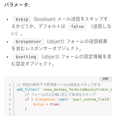
パラメータ:
(boolean): メール送信をスキップす
$skip
るかどうか。デフォルトは
（送信しな
false
い）。
(object): フォームの送信結果
$responser
を含むレスポンサーオブジェクト。
(object): フォームの設定情報を含
$setting
む設定オブジェクト。
// 特定の条件下で管理者メールの送信をスキップする
add_filter
(
'snow_monkey_forms/administrator_ma
// フォームの入力値に応じて送信をスキップ
if
(
$responser
-
>
get
(
'your_custom_field'
)
$skip
=
true
;
}