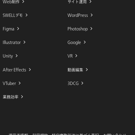
Web制作
サイト運用
SWELLデモ
WordPress
Figma
Photoshop
Illustrator
Google
Unity
VR
After Effects
動画編集
VTuber
3DCG
業務効率