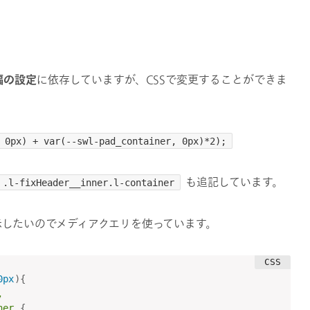
幅の設定
に依存していますが、CSSで変更することができま
 0px) + var(--swl-pad_container, 0px)*2);
も追記しています。
.l-fixHeader__inner.l-container
示したいのでメディアクエリを使っています。
0px
)
{


ner
{