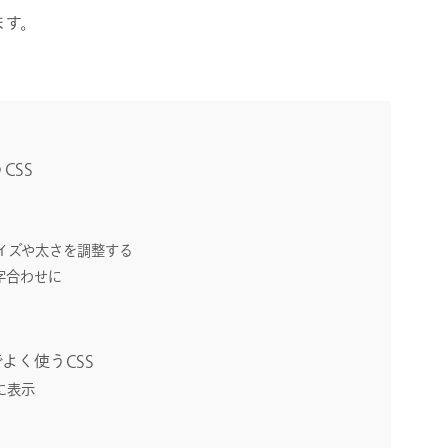
ます。
CSS
イズや太さを調整する
字合わせに
よく使うCSS
に表示
）