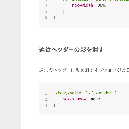
max-width
:
 90%
;
}
}
追従ヘッダーの影を消す
通常のヘッダーは影を消すオプションがある
.-body-solid .l-fixHeader
{
box-shadow
:
 none
;
}