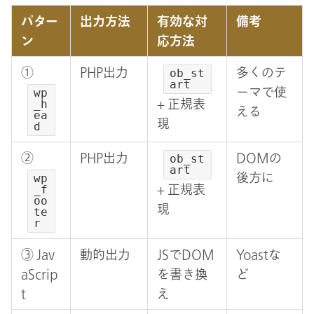
パター
出力方法
有効な対
備考
ン
応方法
①
PHP出力
多くのテ
ob_st
art
ーマで使
wp
_h
+ 正規表
える
ea
現
d
②
PHP出力
DOMの
ob_st
art
後方に
wp
_f
+ 正規表
oo
現
te
r
③ Jav
動的出力
JSでDOM
Yoastな
aScrip
を書き換
ど
t
え