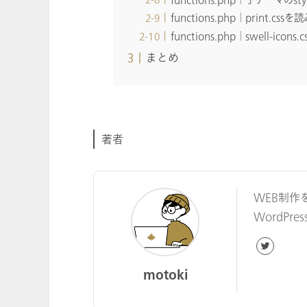
functions.php│print.
functions.php│swell-i
まとめ
著者
WEB制作
WordP
motoki