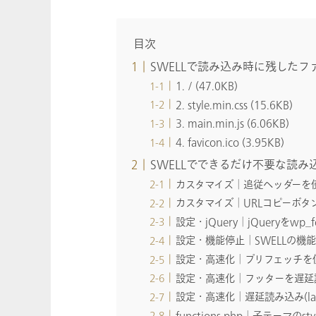
目次
SWELLで読み込み時に残したファ
1. / (47.0KB)
2. style.min.css (15.6KB)
3. main.min.js (6.06KB)
4. favicon.ico (3.95KB)
SWELLでできるだけ不要な読
カスタマイズ│追従ヘッダーを
カスタマイズ│URLコピーボタ
設定・jQuery│jQueryをwp
設定・機能停止│SWELLの機
設定・高速化│プリフェッチを
設定・高速化│フッターを遅延
設定・高速化│遅延読み込み(lazys
functions.php│子テーマの