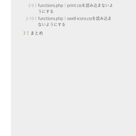
functions.php│print.cssを読み込まないよ
うにする
functions.php│swell-icons.cssを読み込ま
ないようにする
まとめ