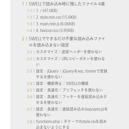
SWELLで読み込み時に残したファイル 4選
1. / (47.0KB)
2. style.min.css (15.6KB)
3. main.min.js (6.06KB)
4. favicon.ico (3.95KB)
SWELLでできるだけ不要な読み込みファイ
ルを読み込まない設定
カスタマイズ│追従ヘッダーを使わない
カスタマイズ│URLコピーボタンを使わな
い
設定・jQuery│jQueryをwp_footerで登録
するを使わない
設定・機能停止│SWELLの機能
設定・高速化│プリフェッチを使わない
設定・高速化│フッターを遅延読み込みさ
せるを使わない
設定・高速化│遅延読み込み(lazysizes.js)を
使わない
functions.php│子テーマのstyle.cssを読み
込まないようにする