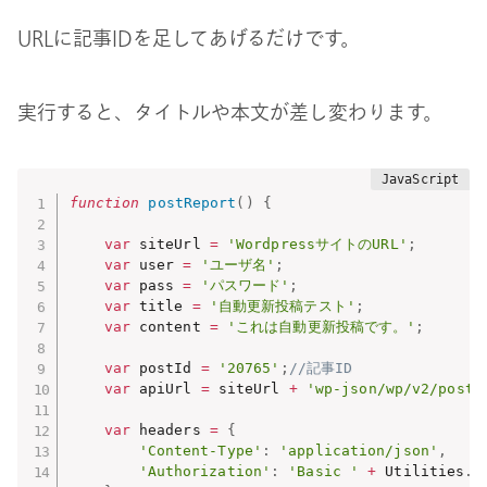
URLに記事IDを足してあげるだけです。
実行すると、タイトルや本文が差し変わります。
function
postReport
(
)
{
var
 siteUrl 
=
'WordpressサイトのURL'
;
var
 user 
=
'ユーザ名'
;
var
 pass 
=
'パスワード'
;
var
 title 
=
'自動更新投稿テスト'
;
var
 content 
=
'これは自動更新投稿です。'
;
var
 postId 
=
'20765'
;
//記事ID
var
 apiUrl 
=
 siteUrl 
+
'wp-json/wp/v2/posts
var
 headers 
=
{
'Content-Type'
:
'application/json'
,
'Authorization'
:
'Basic '
+
 Utilities
.
b