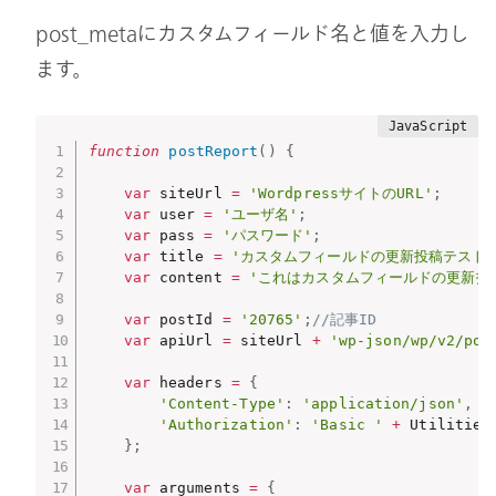
post_metaにカスタムフィールド名と値を入力し
ます。
function
postReport
(
)
{
var
 siteUrl 
=
'WordpressサイトのURL'
;
var
 user 
=
'ユーザ名'
;
var
 pass 
=
'パスワード'
;
var
 title 
=
'カスタムフィールドの更新投稿テスト'
var
 content 
=
'これはカスタムフィールドの更新投
var
 postId 
=
'20765'
;
//記事ID
var
 apiUrl 
=
 siteUrl 
+
'wp-json/wp/v2/pos
var
 headers 
=
{
'Content-Type'
:
'application/json'
,
'Authorization'
:
'Basic '
+
 Utilities
}
;
var
 arguments 
=
{