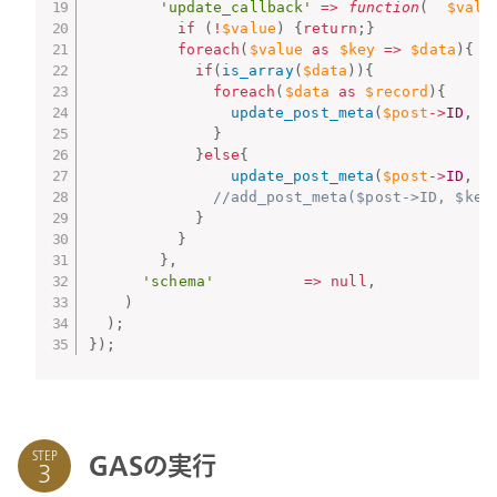
'update_callback'
=
>
function
(
$valu
if
(
!
$value
)
{
return
;
}
foreach
(
$value
as
$key
=
>
$data
)
{
if
(
is_array
(
$data
)
)
{
foreach
(
$data
as
$record
)
{
update_post_meta
(
$post
-
>
ID
,
$
}
}
else
{
update_post_meta
(
$post
-
>
ID
,
$
//add_post_meta($post->ID, $key
}
}
}
,
'schema'
=
>
null
,
)
)
;
}
)
;
STEP
GASの実行