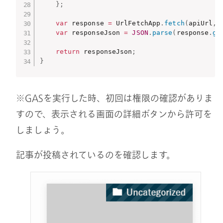
}
;
var
 response 
=
 UrlFetchApp
.
fetch
(
apiUrl
,
 
var
 responseJson 
=
JSON
.
parse
(
response
.
ge
return
 responseJson
;
}
※GASを実行した時、初回は権限の確認がありま
すので、表示される画面の詳細ボタンから許可を
しましょう。
記事が投稿されているのを確認します。