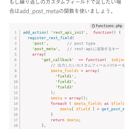
もし繰り返しのカスタムフィールドで足したい場
合はadd_post_metaの関数を使いましょう。
add_action
(
'rest_api_init'
,
function
(
)
{
register_rest_field
(
'post'
,
// post type
'post_meta'
,
// rest-apiに追加するキー
array
(
'get_callback'
=
>
function
(
$object
// 出力したいカスタムフィールドのキーを
$meta_fields
=
array
(
'field1'
,
'field2'
,
'field3'
)
;
$meta
=
array
(
)
;
foreach
(
$meta_fields
as
$field
$meta
[
$field
]
=
get_post_me
}
return
$meta
;
}
,