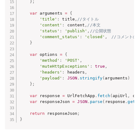
}
;
var
 arguments 
=
{
'title'
:
 title
,
//タイトル
'content'
:
 content
,
//本文
'status'
:
'publish'
,
//公開状態
'comment_status'
:
'closed'
,
//コメントの
}
var
 options 
=
{
'method'
:
'POST'
,
'muteHttpExceptions'
:
true
,
'headers'
:
 headers
,
'payload'
:
JSON
.
stringify
(
arguments
)
}
;
var
 response 
=
 UrlFetchApp
.
fetch
(
apiUrl
,
 op
var
 responseJson 
=
JSON
.
parse
(
response
.
getC
return
 responseJson
;
}