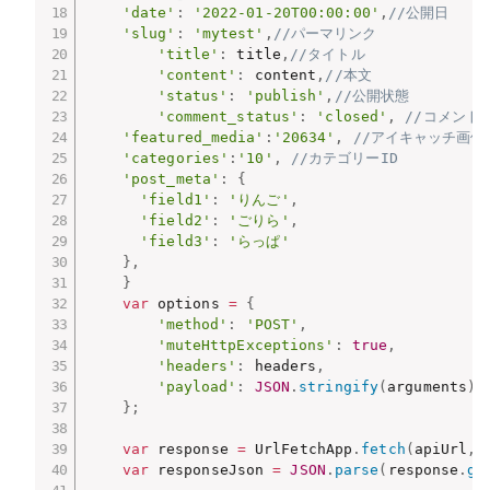
'date'
:
'2022-01-20T00:00:00'
,
//公開日
'slug'
:
'mytest'
,
//パーマリンク
'title'
:
 title
,
//タイトル
'content'
:
 content
,
//本文
'status'
:
'publish'
,
//公開状態
'comment_status'
:
'closed'
,
//コメント
'featured_media'
:
'20634'
,
//アイキャッチ画像
'categories'
:
'10'
,
//カテゴリーID
'post_meta'
:
{
'field1'
:
'りんご'
,
'field2'
:
'ごりら'
,
'field3'
:
'らっぱ'
}
,
}
var
 options 
=
{
'method'
:
'POST'
,
'muteHttpExceptions'
:
true
,
'headers'
:
 headers
,
'payload'
:
JSON
.
stringify
(
arguments
)
}
;
var
 response 
=
 UrlFetchApp
.
fetch
(
apiUrl
,
 
var
 responseJson 
=
JSON
.
parse
(
response
.
ge