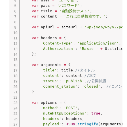
var
 user 
=
'ユーザ名'
;
var
 pass 
=
'パスワード'
;
var
 title 
=
'自動投稿テスト'
;
var
 content 
=
'これは自動投稿です。'
;
var
 apiUrl 
=
 siteUrl 
+
'wp-json/wp/v2/pos
var
 headers 
=
{
'Content-Type'
:
'application/json'
,
'Authorization'
:
'Basic '
+
 Utilities
}
;
var
 arguments 
=
{
'title'
:
 title
,
//タイトル
'content'
:
 content
,
//本文
'status'
:
'publish'
,
//公開状態
'comment_status'
:
'closed'
,
//コメント
}
var
 options 
=
{
'method'
:
'POST'
,
'muteHttpExceptions'
:
true
,
'headers'
:
 headers
,
'payload'
:
JSON
.
stringify
(
arguments
)