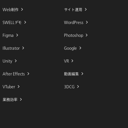
Web制作
サイト運用
SWELLデモ
WordPress
Figma
Photoshop
Illustrator
Google
Unity
VR
After Effects
動画編集
VTuber
3DCG
業務効率