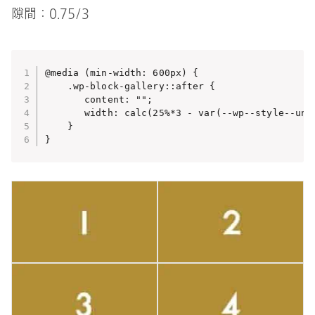
隙間：0.75/3
@media (min-width: 600px) {

    .wp-block-gallery::after {

       content: "";

       width: calc(25%*3 - var(--wp--style--unst
    }

}  