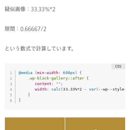
疑似画像：33.33%*2
隙間：0.66667/2
という数式で計算しています。
@media
(
min-width
:
 600px
)
{
.wp-block-gallery::after
{
content
:
""
;
width
:
calc
(
33.33%*2 - 
var
(
--wp--style--
}
}