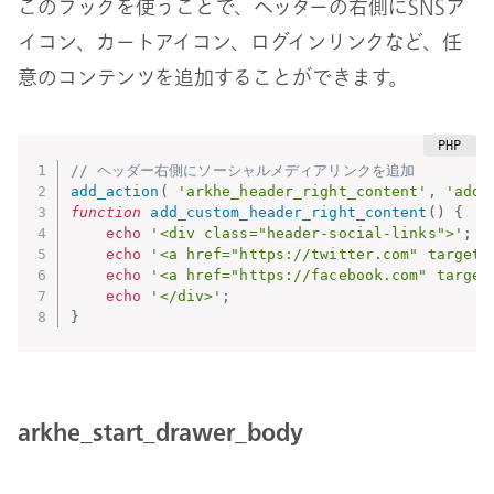
このフックを使うことで、ヘッダーの右側にSNSア
イコン、カートアイコン、ログインリンクなど、任
意のコンテンツを追加することができます。
// ヘッダー右側にソーシャルメディアリンクを追加
add_action
(
'arkhe_header_right_content'
,
'add_
function
add_custom_header_right_content
(
)
{
echo
'<div class="header-social-links">'
;
echo
'<a href="https://twitter.com" target=
echo
'<a href="https://facebook.com" target
echo
'</div>'
;
}
arkhe_start_drawer_body