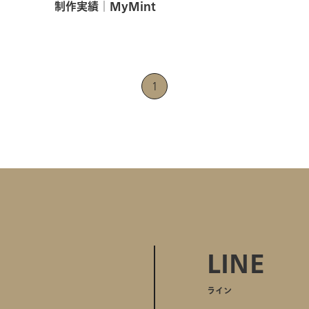
制作実績│MyMint
1
LINE
ライン